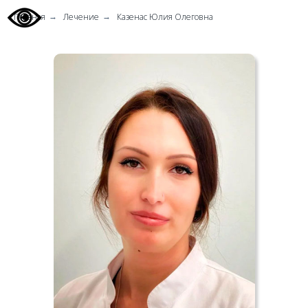
Главная
Лечение
Казенас Юлия Олеговна
→
→