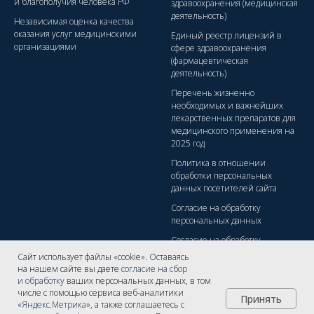
и благополучия человека РФ
здравоохранения (медицинская
деятельность)
Независимая оценка качества
оказания услуг медицинскими
Единый реестр лицензий в
организациями
сфере здравоохранения
(фармацевтическая
деятельность)
Перечень жизненно
необходимых и важнейших
лекарственных препаратов для
медицинского применения на
2025 год
Политика в отношении
обработки персональных
данных посетителей сайта
Согласие на обработку
персональных данных
Согласие на обработку
персональных данных с
Сайт использует файлы «cookie». Оставаясь
помощью сервиса
на нашем сайте вы даете
согласие на сбор
Яндекс.Метрика
и обработку
ваших персональных данных, в том
числе с помощью сервиса веб-аналитики
Правовая информация
Принять
«
Яндекс.Метрика
», а также соглашаетесь с